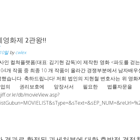
영화제 2관왕!!
 10일
by
cwlex
인 컬쳐플랫폼(대표: 김기현 감독)이 제작한 영화 <파도를 걷
104개 작품 중 최종 10 개 작품이 올라간 경쟁부분에서 남자배
성했습니다. 축하드립니다! 저희 법인의 지현철 변호사는 위 영
기업의 권리보호에 앞장서서 필요한 법률자문을 
jiff.or.kr/db/movieView.asp?
&listGubun=MOVIELIST&sType=&sText=&sEP_NUM=&reUrl=%
전
주
국
 경과로 확정된 과세처분에 대한 후발적 경정