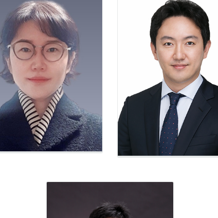
곽정엽
파트너 변호사