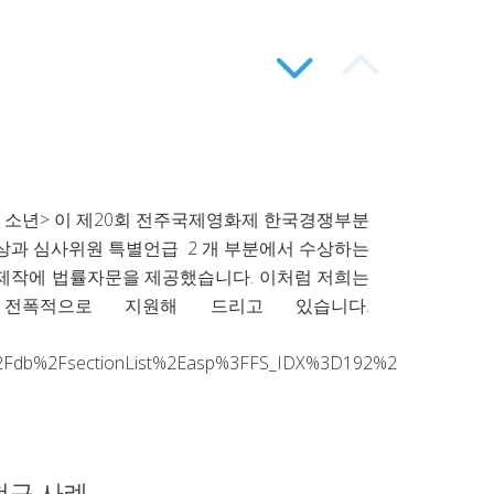
POS
P
SLI
SL
는 소년> 이 제20회 전주국제영화제 한국경쟁부분
우상과 심사위원 특별언급 2 개 부분에서 수상하는
화제작에 법률자문을 제공했습니다. 이처럼 저희는
NAV
NA
전폭적으로 지원해 드리고 있습니다.
2Fdb%2FsectionList%2Easp%3FFS_IDX%3D192%26SS_IDX%3
DO
U
청구 사례