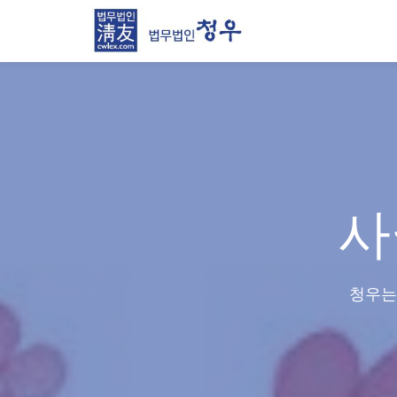
Skip
to
content
사
청우는