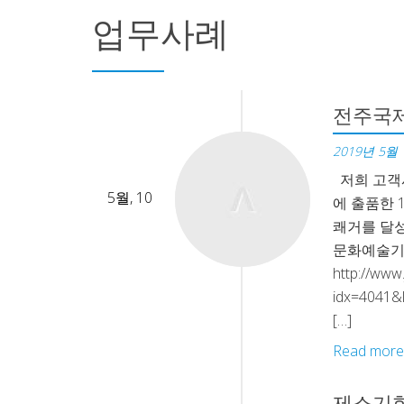
업무사례
전주국제
2019년 5월
저희 고객사
5월, 10
에 출품한 
쾌거를 달
문화예술
http://www.
idx=4041
[…]
Read more
제소기한